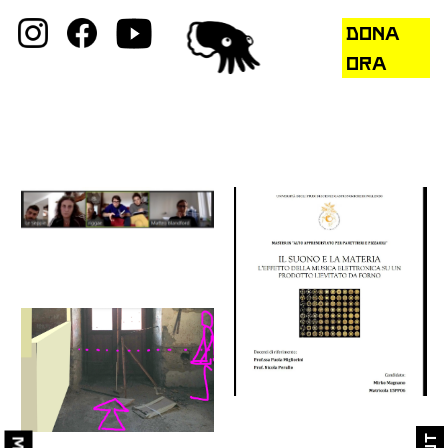
DONA
ORA
Sulla Rivoluzione
🔮 Galleria
🔥 Collaborative Diary
Public Actions