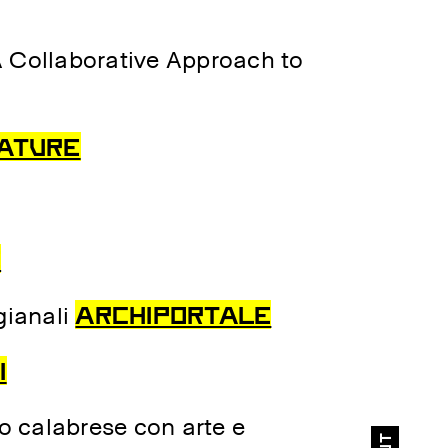
A Collaborative Approach to
NATURE
Col patrocinio di:
e
ARCHIPORTALE
igianali
I
go calabrese con arte e