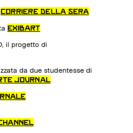
CORRIERE DELLA SERA
e
EXIBART
sta
 il progetto di
izzata da due studentesse di
RTE JOURNAL
IORNALE
CHANNEL