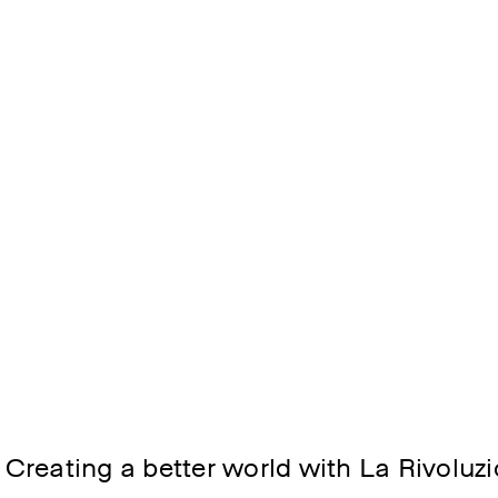
🗿 Workshops 202
😊 Belmondo Festoons
⚡️ Workshops 2019
🖤 Publishing
🍱 Workshops 201
🎧 Immersuoni
✍️ Workshops 201
🌿Belmondo Tracks
🚀 Workshops 201
🌄 Workshops 201
🤖 Academy
📺 Talks
🎉 Events
reating a better world with La Rivoluzi