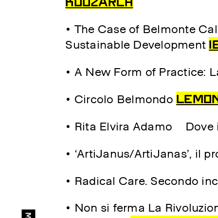
koozarch
• The Case of Belmonte Cala
I
Sustainable Development
• A New Form of Practice: L
Dire
Lemo
• Circolo Belmondo
Designed by
La Rivoluzione
delle Seppie
• Rita Elvira Adamo – Dove 
Code: Alessandro Panto.
• ‘ArtiJanus/ArtiJanas’, il p
Fonts:
Rumori Attenuati
by MuirMcNeil;
Ink
,
Pan
, Anatoma Sans &
• Radical Care. Secondo in
Auntie Serif
by Matteo
Blandford
• Non si ferma La Rivoluzion