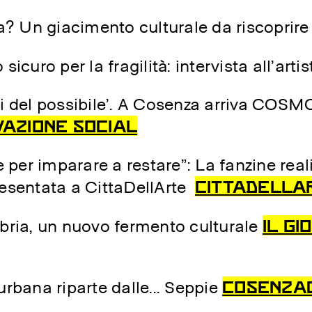
za? Un giacimento culturale da riscoprir
icuro per la fragilità: intervista all’arti
i del possibile’. A Cosenza arriva COSMO,
VAZIONE SOCIAL
per imparare a restare”: La fanzine real
CITTADELLA
sentata a CittaDellArte
IL G
abria, un nuovo fermento culturale
COSENZA
urbana riparte dalle….. Seppie