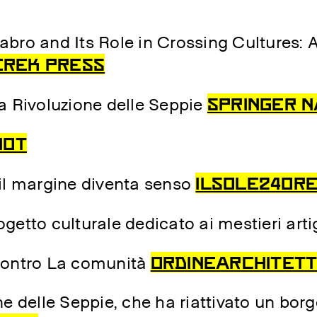
bro and Its Role in Crossing Cultures: 
EREK Press
SPRINGER 
a Rivoluzione delle Seppie
ttivo de La Rivoluzione delle Seppie:
Partners di Progetto:
not
ILsole24or
il margine diventa senso
rogetto culturale dedicato ai mestieri art
ORDINEARCHITETT
contro La comunità
e delle Seppie, che ha riattivato un bor