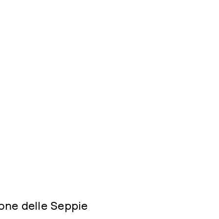
0-21
☎️ Contatti
-20
✋ Partecipa
8-19
📢 Newsletter
7-18
⛽ Dona Ora
6-17
🪟 Trasparenza
6
one delle Seppie