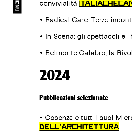
close
Menu
ITALIACHECA
convivialità
• Radical Care. Terzo incont
• In Scena: gli spettacoli e 
• Belmonte Calabro, la Rivo
2024
Pubblicazioni selezionate
• Cosenza e tutti i suoi Mic
DELL’ARCHITETTURA