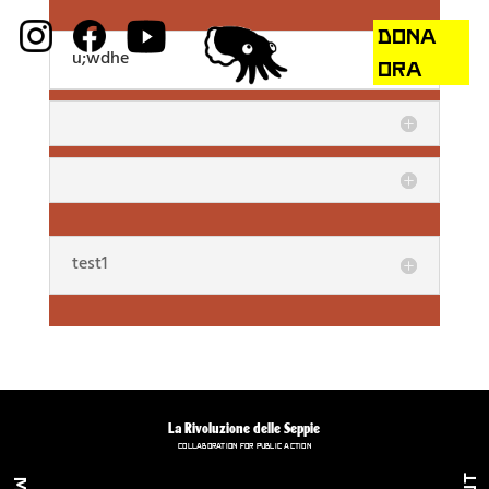
DONA
u;wdhe
ORA
test1
Sulla Rivoluzione
🔮 Galleria
🔥 Collaborative Diary
La Rivoluzione delle Seppie
Public Actions
COLLABORATION FOR PUBLIC ACTION