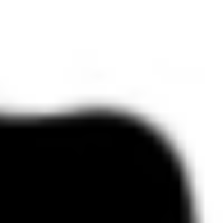
Sulla Rivoluzione
🔮 Galleria
🔥 Collaborative Diary
Public Actions
✨ Cosmo
🌐 Belmondo
🌎 BelMondo Calling
🔊 DigiPaese
🏠 Casa di Belmondo
😊 Belmondo Festoons