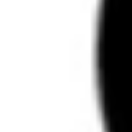
☎️ Contatti
✋ Partecipa
📢 Newsletter
⛽ Dona Ora
🪟 Trasparenza