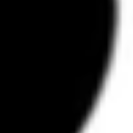
🖤 Publishing
🎧 Immersuoni
🌿Belmondo Tracks
Educazione
🔀 Crossings EXT
🔥 Crossings Diary
🚪 Workshops 2023-24
🌱 Workshops 2022-23
🥗 Workshops 2021-22
🗿 Workshops 2020-21
⚡️ Workshops 2019-20
🍱 Workshops 2018-19
✍️ Workshops 2017-18