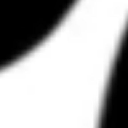
🚀 Workshops 2016-17
🌄 Workshops 2016
🤖 Academy
📺 Talks
🎉 Events
Informazioni Utili
🦑 La Rivoluzione
🎗️ Metodo
🧑‍🤝‍🧑 Persone
📰 Press
👀 FAQ