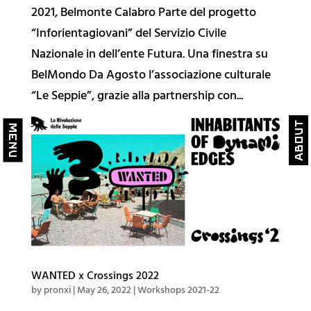
2021, Belmonte Calabro Parte del progetto
🏠 Casa di Belmondo
“Inforientagiovani” del Servizio Civile
😊 Belmondo Festoons
Nazionale in dell’ente Futura. Una finestra su
🖤 Publishing
BelMondo Da Agosto l’associazione culturale
🎧 Immersuoni
“Le Seppie”, grazie alla partnership con...
🌿Belmondo Tracks
About
close
close
Menu
Educazione
🔀 Crossings EXT
🔥 Crossings Diary
🚪 Workshops 2023-24
🌱 Workshops 2022-23
WANTED x Crossings 2022
🥗 Workshops 2021-22
by
pronxi
|
May 26, 2022
|
Workshops 2021-22
🗿 Workshops 2020-21