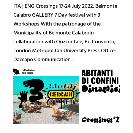
ITA | ENG Crossings 17-24 July 2022, Belmonte
⚡️ Workshops 2019-20
Calabro GALLERY 7 Day festival with 3
🍱 Workshops 2018-19
Workshops With the patronage of the
✍️ Workshops 2017-18
Municipality of Belmonte CalabroIn
🚀 Workshops 2016-17
collaboration with Orizzontale, Ex-Convento,
🌄 Workshops 2016
London Metropolitan University.Press Office:
Daccapo Communication...
🤖 Academy
📺 Talks
🎉 Events
Informazioni Utili
🦑 La Rivoluzione
🎗️ Metodo
🧑‍🤝‍🧑 Persone