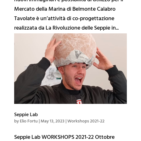
nuovi immaginari e possibilità di utilizzo per il
Mercato della Marina di Belmonte Calabro
Tavolate è un’attività di co-progettazione
realizzata da La Rivoluzione delle Seppie in...
Sulla Rivoluzione
🔮 Galleria
🔥 Collaborative Diary
Public Actions
✨ Cosmo
Seppie Lab
🌐 Belmondo
by
Elio Fortu
|
May 13, 2023
|
Workshops 2021-22
🌎 BelMondo Calling
Seppie Lab WORKSHOPS 2021-22 Ottobre
🔊 DigiPaese