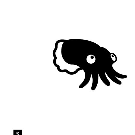
Dire
Designed by
La Rivoluzione
delle Seppie
Code: Alessandro Panto.
Fonts:
Rumori Attenuati
by MuirMcNeil;
Ink
,
Pan
, Anatoma Sans &
Auntie Serif
by Matteo
Blandford