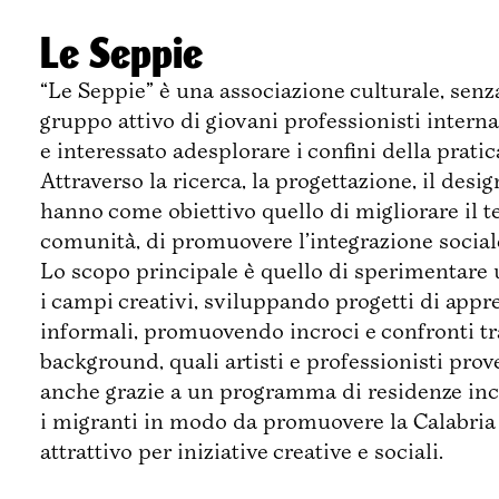
Le Seppie
“Le Seppie” è una associazione culturale, senz
gruppo attivo di giovani professionisti intern
e interessato adesplorare i confini della pratic
Attraverso la ricerca, la progettazione, il desi
ttivo de La Rivoluzione delle Seppie:
Partners di Progetto:
hanno come obiettivo quello di migliorare il t
comunità, di promuovere l’integrazione sociale 
Lo scopo principale è quello di sperimentare 
i campi creativi, sviluppando progetti di app
informali, promuovendo incroci e confronti tr
background, quali artisti e professionisti prov
anche grazie a un programma di residenze inc
i migranti in modo da promuovere la Calabria 
attrattivo per iniziative creative e sociali.