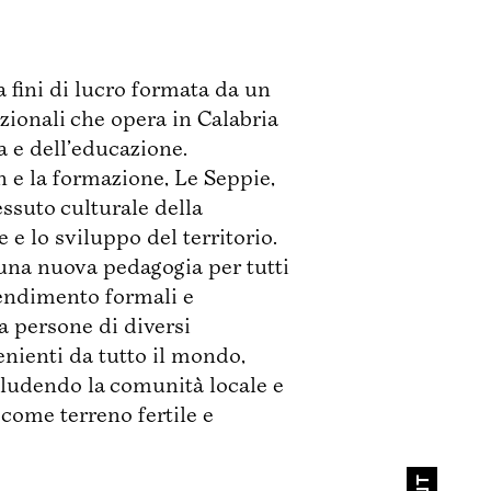
a fini di lucro formata da un
azionali che opera in Calabria
a e dell’educazione.
gn e la formazione, Le Seppie,
Col patrocinio di:
essuto culturale della
e lo sviluppo del territorio.
una nuova pedagogia per tutti
rendimento formali e
a persone di diversi
enienti da tutto il mondo,
ludendo la comunità locale e
come terreno fertile e