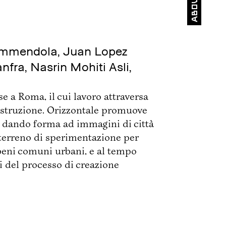
About
close
Ammendola, Juan Lopez
fra, Nasrin Mohiti Asli,
se a Roma, il cui lavoro attraversa
costruzione. Orizzontale promuove
i, dando forma ad immagini di città
 terreno di sperimentazione per
 beni comuni urbani, e al tempo
i del processo di creazione