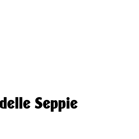
🗿 Workshops 202
😊 Belmondo Festoons
⚡️ Workshops 2019
🖤 Publishing
🍱 Workshops 201
🎧 Immersuoni
✍️ Workshops 201
🌿Belmondo Tracks
🚀 Workshops 201
🌄 Workshops 201
🤖 Academy
📺 Talks
🎉 Events
delle Seppie