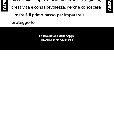
piccoli alla scoperta della posidonia, tra giochi,
About
close
close
Menu
✨ Cosmo
creatività e consapevolezza. Perché conoscere
🌐 Belmondo
il mare è il primo passo per imparare a
proteggerlo.
🌎 BelMondo Calling
🔊 DigiPaese
La Rivoluzione delle Seppie
🏠 Casa di Belmondo
COLLABORATION FOR PUBLIC ACTION
😊 Belmondo Festoons
🖤 Publishing
🎧 Immersuoni
🌿Belmondo Tracks
Educazione
🔀 Crossings EXT
🔥 Crossings Diary