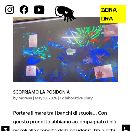
DONA
ORA
Sulla Rivoluzione
🔮 Galleria
SCOPRIAMO LA POSIDONIA
by
Morena
|
May 13, 2026
|
Collaborative Diary
🔥 Collaborative Diary
Portare il mare tra i banchi di scuola… Con
Public Actions
questo progetto abbiamo accompagnato i più