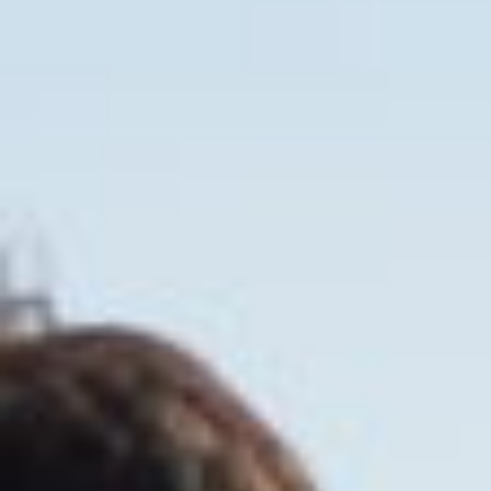
🖤 Publishing
🎧 Immersuoni
🌿Belmondo Tracks
Educazione
🔀 Crossings EXT
🔥 Crossings Diary
🚪 Workshops 2023-24
🌱 Workshops 2022-23
🥗 Workshops 2021-22
🗿 Workshops 2020-21
⚡️ Workshops 2019-20
🍱 Workshops 2018-19
✍️ Workshops 2017-18