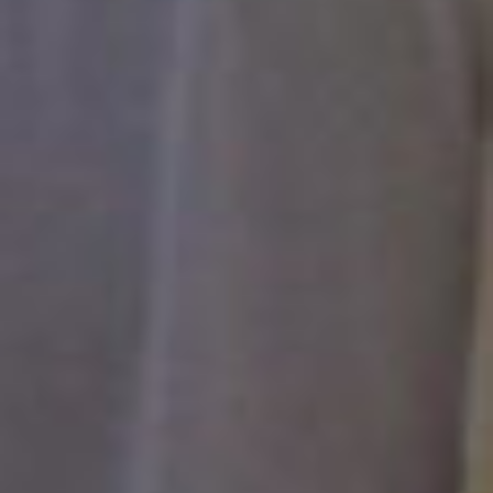
Designed by
La Rivoluzione delle Seppie
Code: Alessandro Panto.
Fonts:
by MuirMcNeil;
Ink
,
Pan
, Anatoma Sans &
Rumori Attenuati
Auntie Serif
by Matteo Blandford