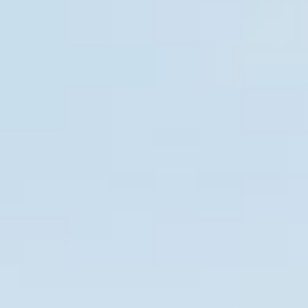
Sulla Rivoluzione
🔮 Galleria
🔥 Collaborative Diary
Public Actions
✨ Cosmo
🌐 Belmondo
🌎 BelMondo Calling
🔊 DigiPaese
🏠 Casa di Belmondo
😊 Belmondo Festoons