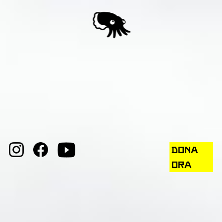
DONA
ORA