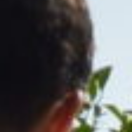
🚀 Workshops 2016-17
🌄 Workshops 2016
🤖 Academy
📺 Talks
🎉 Events
Informazioni Utili
🦑 La Rivoluzione
🎗️ Metodo
🧑‍🤝‍🧑 Persone
📰 Press
👀 FAQ