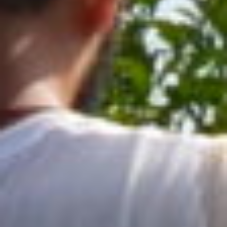
☎️ Contatti
✋ Partecipa
📢 Newsletter
⛽ Dona Ora
🪟 Trasparenza