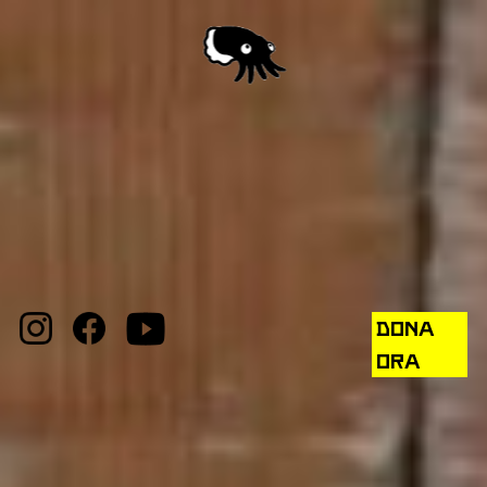
DONA
ORA