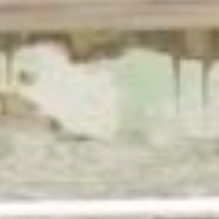
🚀 Workshops 2016-17
🌄 Workshops 2016
🤖 Academy
📺 Talks
🎉 Events
Informazioni Utili
🦑 La Rivoluzione
🎗️ Metodo
🧑‍🤝‍🧑 Persone
📰 Press
👀 FAQ