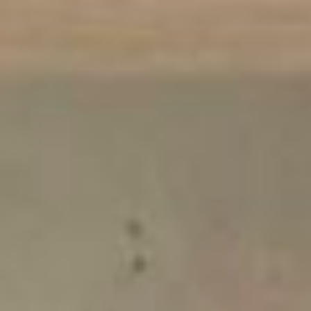
Sulla Rivoluzione
🔮 Galleria
🔥 Collaborative Diary
Public Actions
✨ Cosmo
🌐 Belmondo
🌎 BelMondo Calling
🔊 DigiPaese
🏠 Casa di Belmondo
😊 Belmondo Festoons