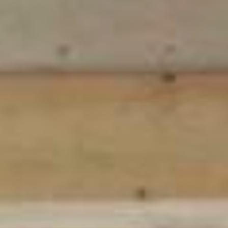
🖤 Publishing
🎧 Immersuoni
🌿Belmondo Tracks
Educazione
🔀 Crossings EXT
🔥 Crossings Diary
🚪 Workshops 2023-24
🌱 Workshops 2022-23
🥗 Workshops 2021-22
🗿 Workshops 2020-21
⚡️ Workshops 2019-20
🍱 Workshops 2018-19
✍️ Workshops 2017-18