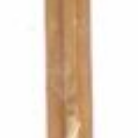
Designed by
La Rivoluzione delle Seppie
Code: Alessandro Panto.
Fonts:
by MuirMcNeil;
Ink
,
Pan
, Anatoma Sans &
Rumori Attenuati
Auntie Serif
by Matteo Blandford