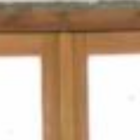
☎️ Contatti
✋ Partecipa
📢 Newsletter
⛽ Dona Ora
🪟 Trasparenza