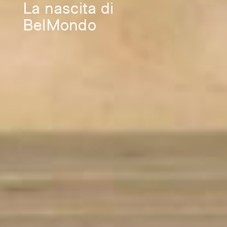
La nascita di
BelMondo