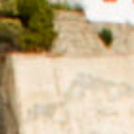
🌐 Belmondo
🌎 BelMondo Calling
🔊 DigiPaese
🏠 Casa di Belmondo
😊 Belmondo Festoons
🖤 Publishing
🎧 Immersuoni
🌿Belmondo Tracks
Educazione
🔀 Crossings EXT
🔥 Crossings Diary
🚪 Workshops 2023-24