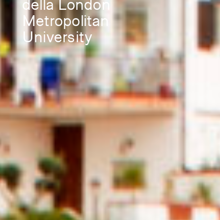
della London
Metropolitan
University
Sulla Rivoluzione
🔮 Galleria
🔥 Collaborative Diary
Public Actions
✨ Cosmo