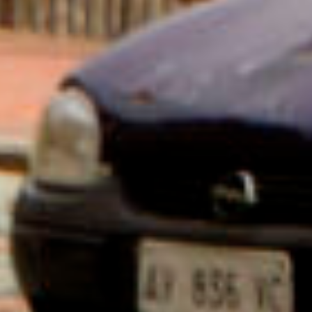
🦑 La Rivoluzione
🎗️ Metodo
🧑‍🤝‍🧑 Persone
📰 Press
👀 FAQ
☎️ Contatti
✋ Partecipa
📢 Newsletter
⛽ Dona Ora
🪟 Trasparenza