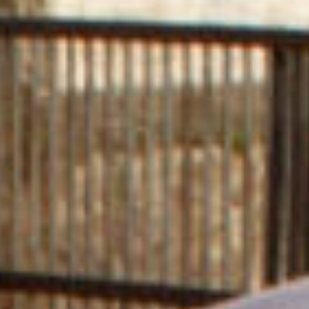
🌱 Workshops 2022-23
🥗 Workshops 2021-22
🗿 Workshops 2020-21
⚡️ Workshops 2019-20
🍱 Workshops 2018-19
✍️ Workshops 2017-18
🚀 Workshops 2016-17
🌄 Workshops 2016
🤖 Academy
📺 Talks
🎉 Events
Informazioni Utili