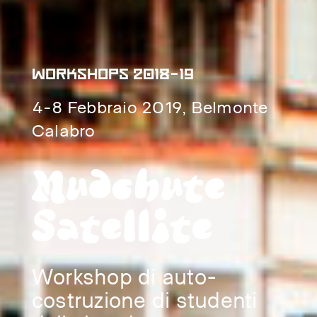
WORKSHOPS 2018-19
4-8 Febbraio 2019, Belmonte
Calabro
Mudchute
Satellite
Workshop di auto-
costruzione di studenti