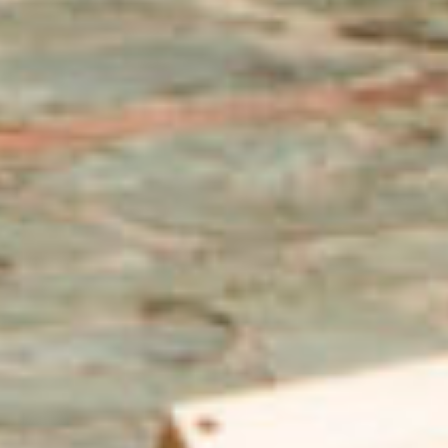
Designed by
La Rivoluzione delle Seppie
Code: Alessandro Panto.
Fonts:
by MuirMcNeil;
Ink
,
Pan
, Anatoma Sans &
Rumori Attenuati
Auntie Serif
by Matteo Blandford