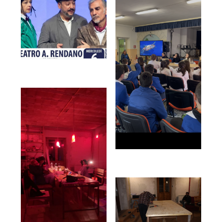
🧑‍🤝‍🧑 Persone
📰 Press
👀 FAQ
☎️ Contatti
✋ Partecipa
📢 Newsletter
⛽ Dona Ora
🪟 Trasparenza