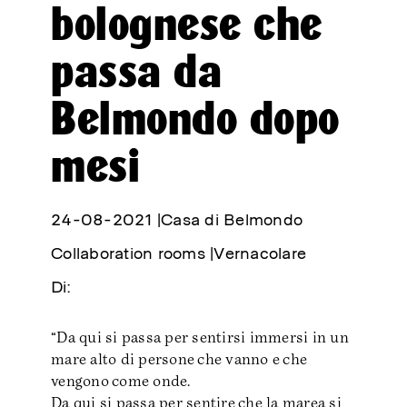
🔊 DigiPaese
bolognese che
🏠 Casa di Belmondo
passa da
😊 Belmondo Festoons
🖤 Publishing
Belmondo dopo
🎧 Immersuoni
mesi
🌿Belmondo Tracks
Educazione
24-08-2021 |
Casa di Belmondo
🔀 Crossings EXT
Collaboration rooms |
Vernacolare
🔥 Crossings Diary
Di:
🚪 Workshops 2023-24
“Da qui si passa per sentirsi immersi in un
🌱 Workshops 2022-23
mare alto di persone che vanno e che
🥗 Workshops 2021-22
vengono come onde.
Da qui si passa per sentire che la marea si