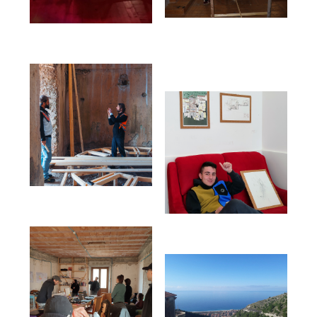
Designed by
La Rivoluzione delle Seppie
Code: Alessandro Panto.
Fonts:
by MuirMcNeil;
Ink
,
Pan
, Anatoma Sans &
Rumori Attenuati
Auntie Serif
by Matteo Blandford
Direttivo de La Rivoluzione delle Seppie: