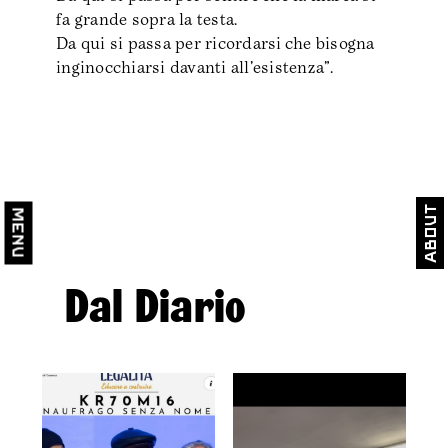
🗿 Workshops 2020-21
fa grande sopra la testa.
⚡️ Workshops 2019-20
Da qui si passa per ricordarsi che bisogna
🍱 Workshops 2018-19
inginocchiarsi davanti all’esistenza”.
✍️ Workshops 2017-18
🚀 Workshops 2016-17
🌄 Workshops 2016
About
close
close
🤖 Academy
Menu
📺 Talks
🎉 Events
Dal Diario
Informazioni Utili
🦑 La Rivoluzione
🎗️ Metodo