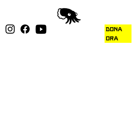
DONA
ORA