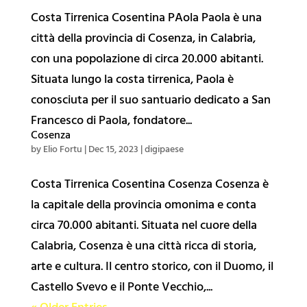
Costa Tirrenica Cosentina PAola Paola è una
Educazione
città della provincia di Cosenza, in Calabria,
🔀 Crossings EXT
con una popolazione di circa 20.000 abitanti.
Situata lungo la costa tirrenica, Paola è
🔥 Crossings Diary
conosciuta per il suo santuario dedicato a San
🚪 Workshops 2023-24
Francesco di Paola, fondatore...
🌱 Workshops 2022-23
Cosenza
by
Elio Fortu
|
Dec 15, 2023
|
digipaese
🥗 Workshops 2021-22
🗿 Workshops 2020-21
Costa Tirrenica Cosentina Cosenza Cosenza è
⚡️ Workshops 2019-20
la capitale della provincia omonima e conta
🍱 Workshops 2018-19
circa 70.000 abitanti. Situata nel cuore della
Calabria, Cosenza è una città ricca di storia,
✍️ Workshops 2017-18
arte e cultura. Il centro storico, con il Duomo, il
🚀 Workshops 2016-17
Castello Svevo e il Ponte Vecchio,...
🌄 Workshops 2016