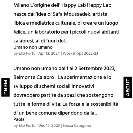
Milano L’origine dell’ Happy Lab Happy Lab
🔥 Collaborative Diary
nasce dall’idea di Safa Moussadek, artista
libica e mediatrice culturale, di creare un luogo
Public Actions
felice, un laboratorio per i piccoli nuovi abitanti
calabresi, al di fuori del...
✨ Cosmo
Umano non umano
by
Elio Fortu
|
Apr 12, 2024
|
Workshops 2022-23
🌐 Belmondo
Umano non umano dal 1 al 2 Settembre 2023,
🌎 BelMondo Calling
Belmonte Calabro La sperimentazione e lo
🔊 DigiPaese
About
close
close
Menu
sviluppo di schemi sociali innovativi
🏠 Casa di Belmondo
dovrebbero partire da spazi che sostengono
😊 Belmondo Festoons
tutte le forme di vita. La forza e la sostenibilità
🖤 Publishing
di un bene comune dipendono dalla...
Paola
🎧 Immersuoni
by
Elio Fortu
|
Dec 15, 2023
|
Senza Categoria
🌿Belmondo Tracks