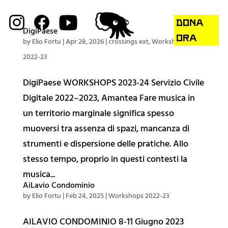
DONA
DigiPaese
ORA
by
Elio Fortu
|
Apr 28, 2026
|
crossings ext
,
Workshops
2022-23
DigiPaese WORKSHOPS 2023-24 Servizio Civile
Digitale 2022–2023, Amantea Fare musica in
un territorio marginale significa spesso
muoversi tra assenza di spazi, mancanza di
strumenti e dispersione delle pratiche. Allo
stesso tempo, proprio in questi contesti la
musica...
AiLavio Condominio
by
Elio Fortu
|
Feb 24, 2025
|
Workshops 2022-23
Sulla Rivoluzione
AILAVIO CONDOMINIO 8-11 Giugno 2023
🔮 Galleria