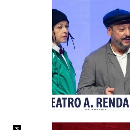
Dire
Designed by
La Rivoluzione
delle Seppie
Code: Alessandro Panto.
Fonts:
Rumori Attenuati
by MuirMcNeil;
Ink
,
Pan
, Anatoma Sans &
Auntie Serif
by Matteo
Blandford