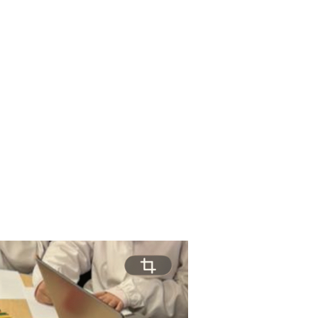
0-21
☎️ Contatti
-20
✋ Partecipa
8-19
📢 Newsletter
7-18
⛽ Dona Ora
6-17
🪟 Trasparenza
6