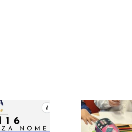
🗿 Workshops 202
😊 Belmondo Festoons
⚡️ Workshops 2019
🖤 Publishing
🍱 Workshops 201
🎧 Immersuoni
✍️ Workshops 201
🌿Belmondo Tracks
🚀 Workshops 201
🌄 Workshops 201
🤖 Academy
📺 Talks
🎉 Events