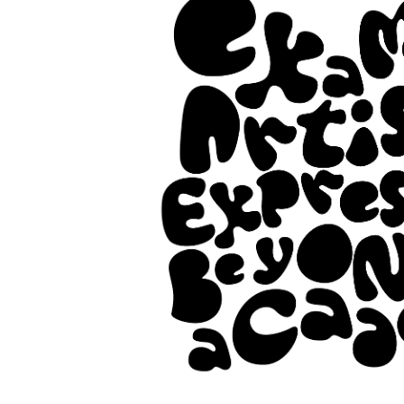
Sulla Rivoluzione
🔮 Galleria
🔥 Collaborative Diary