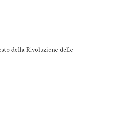
sto della Rivoluzione delle
Informazioni Utili
🦑 La Rivoluzione
🎗️ Metodo
3-24
🧑‍🤝‍🧑 Persone
2-23
📰 Press
1-22
👀 FAQ