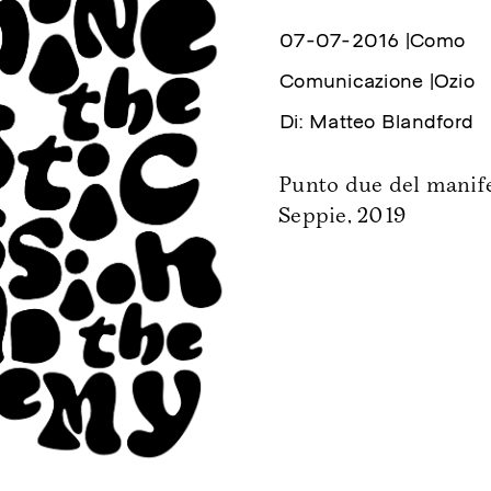
07-07-2016 |
Como
Comunicazione |
Ozio
Di: Matteo Blandford
Punto due del manife
Seppie, 2019
Public Actions
Educazione
✨ Cosmo
🔀 Crossings EXT
🔥 Crossings Diary
🌐 Belmondo
🚪 Workshops 202
🌎 BelMondo Calling
🌱 Workshops 202
🔊 DigiPaese
🥗 Workshops 202
🏠 Casa di Belmondo