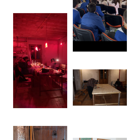
📰 Press
👀 FAQ
☎️ Contatti
✋ Partecipa
📢 Newsletter
⛽ Dona Ora
🪟 Trasparenza