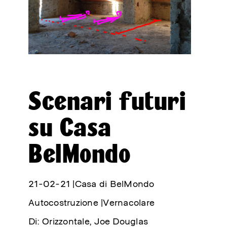
Sulla Rivoluzione
🔮 Galleria
Scenari futuri
🔥 Collaborative Diary
su Casa
Public Actions
BelMondo
✨ Cosmo
🌐 Belmondo
21-02-21 |
Casa di BelMondo
🌎 BelMondo Calling
Autocostruzione |
Vernacolare
🔊 DigiPaese
Di: Orizzontale, Joe Douglas