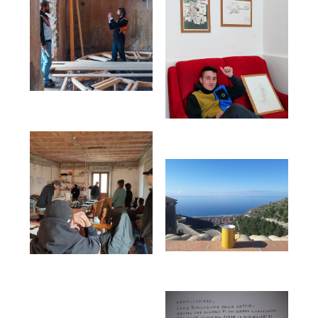
Designed by
La Rivoluzione delle Seppie
Code: Alessandro Panto.
Fonts:
by MuirMcNeil;
Ink
,
Pan
, Anatoma Sans &
Rumori Attenuati
Auntie Serif
by Matteo Blandford
Direttivo de La Rivoluzione delle Seppie:
Partners di Progetto: