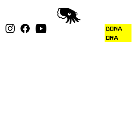
DONA
ORA