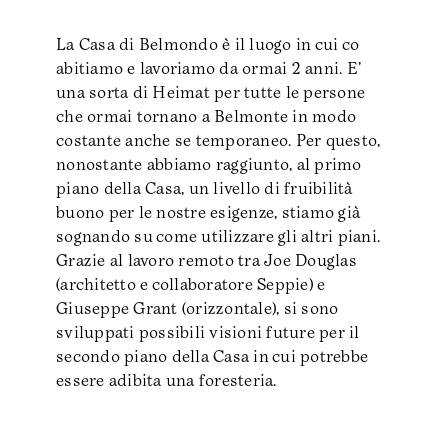
🏠 Casa di Belmondo
La Casa di Belmondo è il luogo in cui co
😊 Belmondo Festoons
abitiamo e lavoriamo da ormai 2 anni. E’
🖤 Publishing
una sorta di Heimat per tutte le persone
che ormai tornano a Belmonte in modo
🎧 Immersuoni
costante anche se temporaneo. Per questo,
🌿Belmondo Tracks
nonostante abbiamo raggiunto, al primo
piano della Casa, un livello di fruibilità
Educazione
buono per le nostre esigenze, stiamo già
sognando su come utilizzare gli altri piani.
🔀 Crossings EXT
Grazie al lavoro remoto tra Joe Douglas
(architetto e collaboratore Seppie) e
🔥 Crossings Diary
Giuseppe Grant (orizzontale), si sono
🚪 Workshops 2023-24
sviluppati possibili visioni future per il
🌱 Workshops 2022-23
secondo piano della Casa in cui potrebbe
essere adibita una foresteria.
🥗 Workshops 2021-22
🗿 Workshops 2020-21