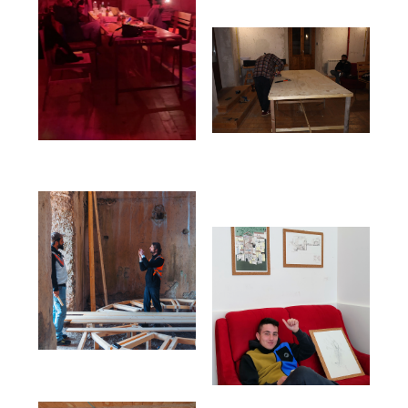
👀 FAQ
☎️ Contatti
✋ Partecipa
📢 Newsletter
⛽ Dona Ora
🪟 Trasparenza