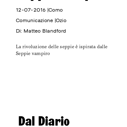
😊 Belmondo Festoons
12-07-2016 |
Como
🖤 Publishing
Comunicazione |
Ozio
🎧 Immersuoni
Di: Matteo Blandford
🌿Belmondo Tracks
Educazione
La rivoluzione delle seppie è ispirata dalle
Seppie vampiro
🔀 Crossings EXT
🔥 Crossings Diary
🚪 Workshops 2023-24
🌱 Workshops 2022-23
🥗 Workshops 2021-22
🗿 Workshops 2020-21
⚡️ Workshops 2019-20
Dal Diario