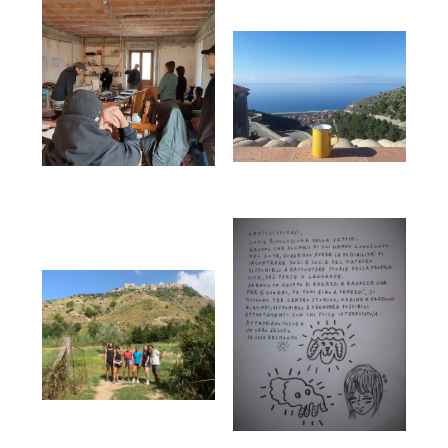
Designed by
La Rivoluzione delle Seppie
Code: Alessandro Panto.
Fonts:
by MuirMcNeil;
Ink
,
Pan
, Anatoma Sans &
Rumori Attenuati
Auntie Serif
by Matteo Blandford
Direttivo de La Rivoluzione delle Seppie:
Partners di Progetto: