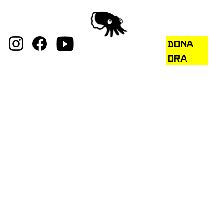
DONA
ORA